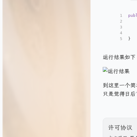
1
pub
2
3
4
5
}
运行结果如下（
到这里一个简
只是觉得日后
许可协议