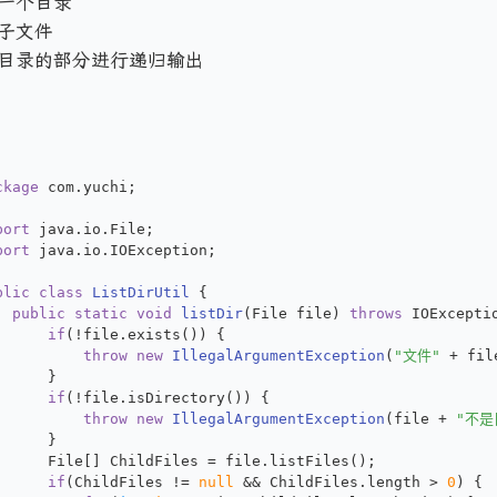
一个目录
子文件
目录的部分进行递归输出
ckage
 com.yuchi;
port
 java.io.File;
port
 java.io.IOException;
blic
class
ListDirUtil
 {
public
static
void
listDir
(File file)
throws
 IOExcepti
if
(!file.exists()) {
throw
new
IllegalArgumentException
(
"文件"
 + fil
		}
if
(!file.isDirectory()) {
throw
new
IllegalArgumentException
(file + 
"不是
		}
		File[] ChildFiles = file.listFiles();
if
(ChildFiles != 
null
 && ChildFiles.length > 
0
) {