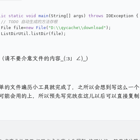
lic
static
void
main
(String[] args)
throws
 IOException {
// TODO 自动生成的方法存根
	File file=
new
File
(
"D:\\qycache\\download"
);
	ListDirUtil.listDir(file);
请不要介意文件的内容_(:з」∠)_）
单的文件遍历小工具就完成了，之所以会想到写这么一个
可能会用的上，所以预先写完放在这儿以后可以直接复制粘