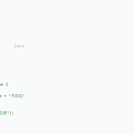
on {
e + 
"不存在！"
);
目录"
);