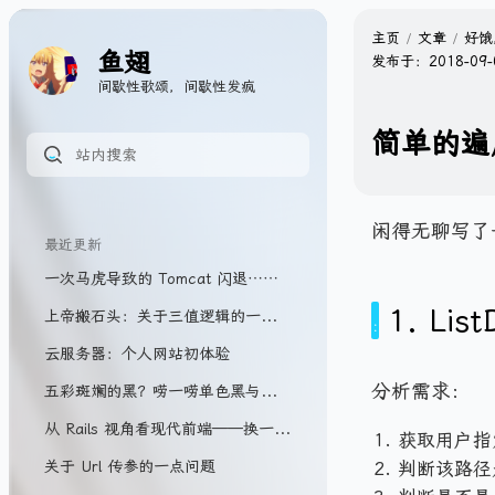
主页
文章
好饿
鱼翅
发布于：
2018-09-
间歇性歌颂，间歇性发疯
简单的遍
闲得无聊写了一
最近更新
一次马虎导致的 Tomcat 闪退……
1.
List
上帝搬石头：关于三值逻辑的一些胡思……
云服务器：个人网站初体验
分析需求：
五彩斑斓的黑？唠一唠单色黑与四色黑
从 Rails 视角看现代前端——换一种方式实现 SPA
获取用户指
关于 Url 传参的一点问题
判断该路径