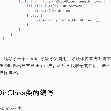
for
(
int
i
=
0
; i < ChildFiles.length; i++) {
if
(ChildFiles[i].isDirectory()) {
					listDir(ChildFiles[i]);
				} 
else
 {
					System.out.println(ChildFiles[i]);
				}
			}
		}
	}
我写了一个 static 方法方便调用，方法体内首先对需求 
符合时抛出异常已提示用户。之后再获取子文件后，进行
进行递归。
DirClass
类的编写
类
stDirClass