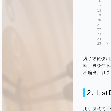
16
17
18
19
20
21
22
23
24
25
}
为了方便使用，
断，当条件不
行输出，目录
2.
List
用于测试的
Li