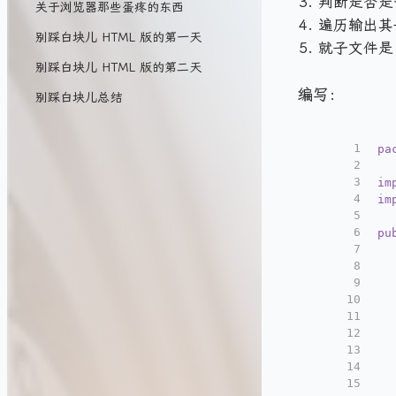
判断是否是
关于浏览器那些蛋疼的东西
遍历输出其
别踩白块儿 HTML 版的第一天
就子文件是
别踩白块儿 HTML 版的第二天
编写：
别踩白块儿总结
1
pa
2
3
im
4
im
5
6
pu
7
8
9
10
11
12
13
14
15