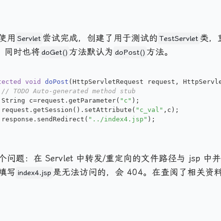
使用
尝试完成，创建了用于测试的
类，
Servlet
TestServlet
，同时也将
方法默认为
方法。
doGet()
doPost()
tected
void
doPost
(HttpServletRequest request, HttpServl
// TODO Auto-generated method stub
	String c=request.getParameter(
"c"
);
	request.getSession().setAttribute(
"c_val"
,c);
	response.sendRedirect(
"../index4.jsp"
);
问题：在 Servlet 中转发/重定向的文件路径与 jsp 
填写
是无法访问的，会 404。在查阅了相关资
index4.jsp