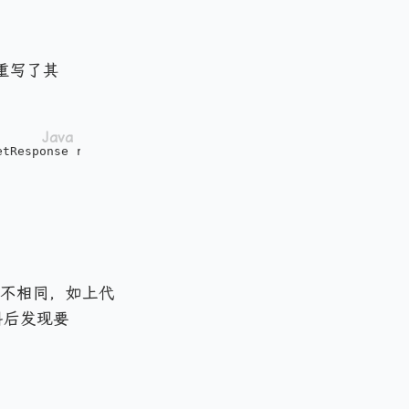
重写了其
etResponse response)
throws
 ServletException, IOExceptio
中并不相同，如上代
料后发现要