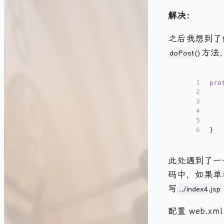
解决：
之后我想到了
方法
doPost()
1
pro
2
3
4
5
6
}
此处遇到了一个
码中，如果单
写
../index4.jsp
配置 web.xml