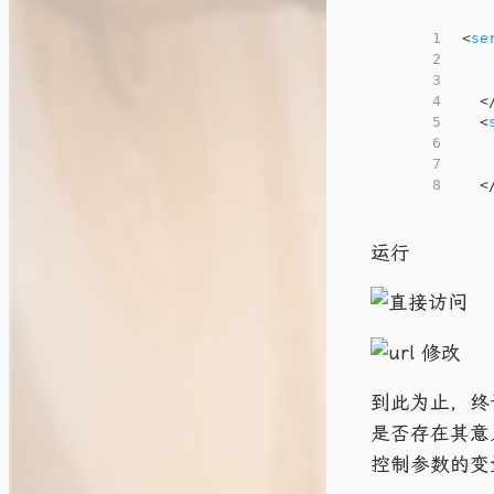
1
<
se
2
3
4
<
5
<
6
7
8
<
运行
到此为止，终
是否存在其意
控制参数的变