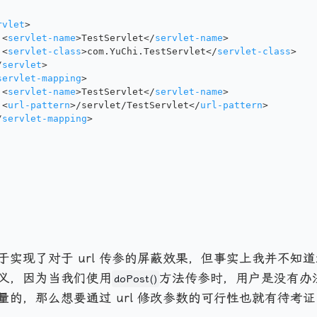
rvlet
>
<
servlet-name
>
TestServlet
</
servlet-name
>
<
servlet-class
>
com.YuChi.TestServlet
</
servlet-class
>
/
servlet
>
servlet-mapping
>
<
servlet-name
>
TestServlet
</
servlet-name
>
<
url-pattern
>
/servlet/TestServlet
</
url-pattern
>
/
servlet-mapping
>
于实现了对于 url 传参的屏蔽效果，但事实上我并不知
义，因为当我们使用
方法传参时，用户是没有办法通
doPost()
量的，那么想要通过 url 修改参数的可行性也就有待考