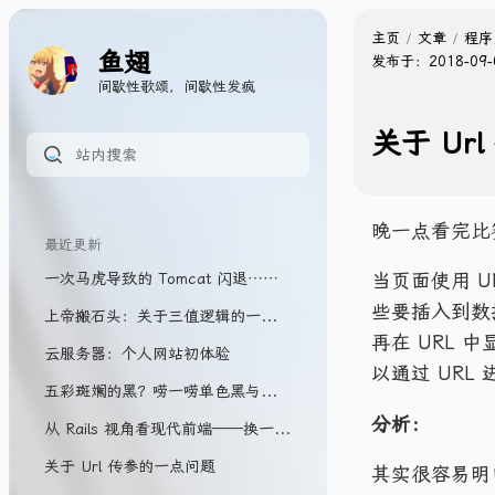
主页
文章
程序
鱼翅
发布于：
2018-09-
间歇性歌颂，间歇性发疯
关于 Ur
晚一点看完比
最近更新
一次马虎导致的 Tomcat 闪退……
当页面使用 U
些要插入到数
上帝搬石头：关于三值逻辑的一些胡思……
再在 URL
云服务器：个人网站初体验
以通过 URL
五彩斑斓的黑？唠一唠单色黑与四色黑
分析：
从 Rails 视角看现代前端——换一种方式实现 SPA
关于 Url 传参的一点问题
其实很容易明