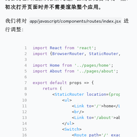
初次打开页面时并不需要渲染整个应用
。
我们将对
进
app/javascript/components/routes/index.jsx
行调整：
1
import
React
from
'react'
;
2
import
 {
BrowserRouter
, 
StaticRouter
, 
Switc
3
4
import
Home
from
'../pages/home'
;
5
import
About
from
'../pages/about'
;
6
7
export
default
 props => {
8
return
 (
9
<
StaticRouter
location
=
{props.path
10
<
ul
>
11
<
Link
to
=
'/'
>
home
</
Link
>
12
<
br
/>
13
<
Link
to
=
'/about'
>
about
</
L
14
</
ul
>
15
<
Switch
>
16
<
Route
path
=
'/'
exact
comp