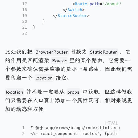
17
<
Route
path
=
'/about'
compo
18
</
Switch
>
19
</
StaticRouter
>
20
    )
21
}
22
此处我们把
替换为
，它
BrowserRouter
StaticRouter
的作用是匹配渲染
里的某个路由，它需要一
Router
个参数来确认需要渲染的是那一条路由，因此我们需
要传递一个
给它。
location
并不是一定要从
中获取，但这样做我
location
props
们只需要在入口页上添加一个属性既可，相对来说更
加的动态和方便：
1
# 位于 app/views/blogs/index.html.erb 的入口
2
<%= react_component 'routes', {path: reques