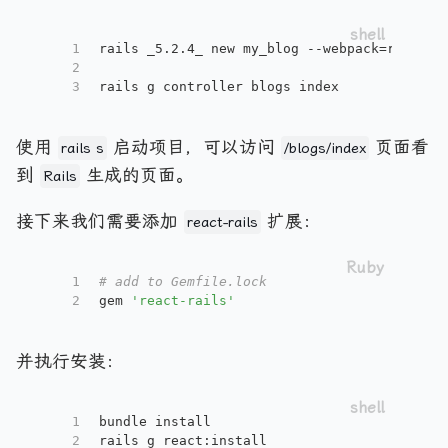
1
rails _5.2.4_ new my_blog --webpack=react
2
3
rails g controller blogs index
使用
启动项目，可以访问
页面看
rails s
/blogs/index
到
生成的页面。
Rails
接下来我们需要添加
扩展：
react-rails
1
# add to Gemfile.lock
2
gem 
'react-rails'
并执行安装：
1
bundle install
2
rails g react:install