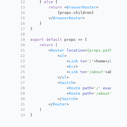
12
    } 
else
 {
13
return
<
BrowserRouter
>
14
            {props.children}
15
</
BrowserRouter
>
16
    }
17
}
18
19
export
default
 props => {
20
return
 (
21
<
Router
location
=
{props.path}
>
22
<
ul
>
23
<
Link
to
=
'/'
>
home
</
Link
>
24
<
br
/>
25
<
Link
to
=
'/about'
>
about
</
L
26
</
ul
>
27
<
Switch
>
28
<
Route
path
=
'/'
exact
comp
29
<
Route
path
=
'/about'
compo
30
</
Switch
>
31
</
Router
>
32
    )
33
}