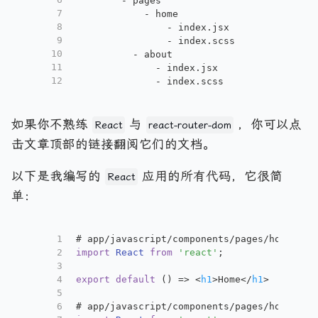
        - pages
7
            - home
8
                - index.jsx
9
                - index.scss
10
          - about
11
              - index.jsx
12
              - index.scss
如果你不熟练
与
，你可以点
React
react-router-dom
击文章顶部的链接翻阅它们的文档。
以下是我编写的
应用的所有代码，它很简
React
单：
1
# app/javascript/components/pages/home/ind
2
import
React
from
'react'
;
3
4
export
default
 () => 
<
h1
>
Home
</
h1
>
5
6
# app/javascript/components/pages/home/abo