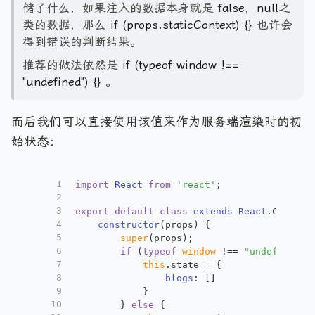
储了什么，如果注入的数据本身就是
false
，
null
之
类的数据，那么
if (props.staticContext) {}
也许会
得到错误的判断结果。
推荐的做法依然是
if (typeof window !==
"undefined") {}
。
而后我们可以直接使用该值来作为服务端渲染时的初
始状态：
1
import
React
from
'react'
;
2
3
export
default
class
extends
React
.
Compone
4
constructor
(
props
) {
5
super
(props);
6
if
 (
typeof
window
 !== 
"undefined"
)
7
this
.
state
 = {
8
blogs
: []
9
            }
10
        } 
else
 {