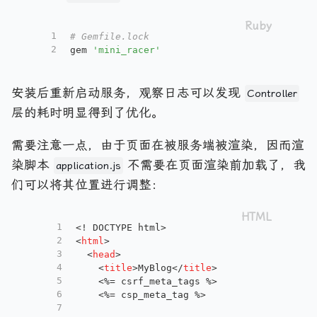
1
# Gemfile.lock
2
gem 
'mini_racer'
安装后重新启动服务，观察日志可以发现
Controller
层的耗时明显得到了优化。
需要注意一点，由于页面在被服务端被渲染，因而渲
染脚本
不需要在页面渲染前加载了，我
application.js
们可以将其位置进行调整：
1
<! DOCTYPE html>
2
<
html
>
3
<
head
>
4
<
title
>
MyBlog
</
title
>
5
    <%= csrf_meta_tags %>
6
    <%= csp_meta_tag %>
7