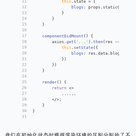
11
this
.
state
 = {
12
blogs
: props.
staticContext
13
            }
14
        }
15
    }
16
17
componentDidMount
(
) {
18
        axios.
get
(
'...'
).
then
(
res
 =>
 {
19
this
.
setState
({
20
blogs
: res.
data
.
blogs
21
            })
22
        })
23
    }
24
25
render
(
) {
26
return
<>
27
            ......
28
</>
;
29
    }
30
}
31
我们在初始化状态时根据渲染环境的区别分别给了不