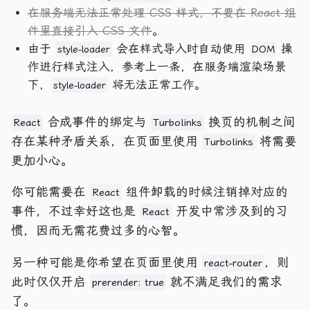
在服务端无法正常处理
CSS
样式，不要在
React
组
件里直接引入
CSS
文件
。
由于
会在样式导入时自动使用
操
style-loader
DOM
作进行样式注入，参考上一条，在服务端渲染场景
下，
将无法正常工作。
style-loader
合成事件的绑定与
换页的机制之间
React
Turbolinks
存在某种矛盾关系，在页面里使用
将需要
Turbolinks
更加小心。
你可能需要在
组件卸载的时候注销掉对应的
React
事件，不过幸好这也是
开发中常涉及到的习
React
惯，因而无需花费过多的心智。
另一种可能是你希望在页面里使用
，则
react-router
此时仅仅开启
就不满足我们的需求
prerender: true
了。