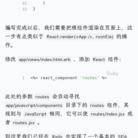
31
    )
32
}
编写完成以后，我们需要把根组件渲染在页面上，这
一步有点类似于
的操
React.render(<App />, rootEle)
作。
修改
，添加
组件：
app/views/index.html.erb
React
1
<%= react_component 
'routes'
 %>
此处的参数
会自动寻找
routes
目录下的
组件，其
app/javascript/components
routes
规则与
相同，它可以使
或
JavaScript
routes/index.jsx
者
。
routes.jsx
到这里我们已经在
中实现了一个基本的
Rails
SPA