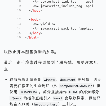
8
    <%= stylesheet_link_tag    'applicatio
9
    <%= javascript_include_tag 'applicatio
10
</
head
>
11
12
<
body
>
13
    <%= yield %>
14
    <%= javascript_pack_tag 'application',
15
</
body
>
16
</
html
>
以防止脚本阻塞页面的加载。
最后，由于渲染过程调整到了服务端，需要注意几
点：
在服务端无法识别
，
等对象，因此
window
document
需要在指定的生命周期（如
）里
componentDidMount
使用
。部分直接操作
的库如部分
DOM/BOM
DOM
的插件直接引入
会导致异常，目前只
JQuery
React
能在入口页（
）上引入。
layout.html.erb