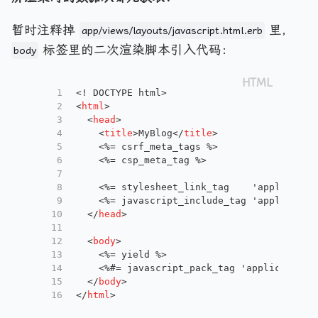
暂时注释掉
里，
app/views/layouts/javascript.html.erb
标签里的二次渲染脚本引入代码：
body
1
<! DOCTYPE html>
2
<
html
>
3
<
head
>
4
<
title
>
MyBlog
</
title
>
5
    <%= csrf_meta_tags %>
6
    <%= csp_meta_tag %>
7
8
    <%= stylesheet_link_tag    'applicatio
9
    <%= javascript_include_tag 'applicatio
10
</
head
>
11
12
<
body
>
13
    <%= yield %>
14
    <%#= javascript_pack_tag 'application'
15
</
body
>
16
</
html
>