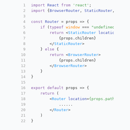
1
import
React
from
'react'
;
2
import
 {
BrowserRouter
, 
StaticRouter
, 
Switc
3
4
const
Router
 = props => {
5
if
 (
typeof
window
 === 
"undefined"
) {
6
return
<
StaticRouter
location
=
{pro
7
            {props.children}
8
</
StaticRouter
>
9
    } 
else
 {
10
return
<
BrowserRouter
>
11
            {props.children}
12
</
BrowserRouter
>
13
    }
14
}
15
16
export
default
 props => {
17
return
 (
18
<
Router
location
=
{props.path}
cont
19
            ......
20
</
Router
>
21
    )
22
}