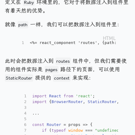
定义在
环境里的，它对于将数据注入到组件里
Ruby
有着天然的优势。
就像
一样，我们可以把数据注入到组件里：
path
1
<%= react_component 'routes', {path: reques
此时会把数据注入到
组件中，但我们需要使
routes
用的组件实际是
路径下的页面，可以使用
pages
提供的
来实现：
StaticRouter
context
1
import
React
from
'react'
;
2
import
 {
BrowserRouter
, 
StaticRouter
, 
Switc
3
4
...
5
6
const
Router
 = props => {
7
if
 (
typeof
window
 === 
"undefined"
) {