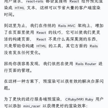
用户请求，
都会直接将
组件预先渲
react-rails
React
染成
文本，这样可以节省大量的客户端渲染
HTML
时间。
到这里为止，我们在传统的
架构上，增加
Rails MVC
了在页面里使用
的技巧，它可以使我们更灵
React
活的构建页面，
不是什么高深莫测的东西，
React
只是帮助你构建
的工具，其它方面的
HTML
Rails
没有发生任何变化。
因而你很容易发现，我们依然在使用
进
Rails Router
行页面的管理。
在这样一种方案下，预渲染可以很有效的解决白屏问
题。
为了更快的进行服务端预渲染，
用户
CRuby/MRI Ruby
可以添加
以获得更好的渲染效率：
mini_racer