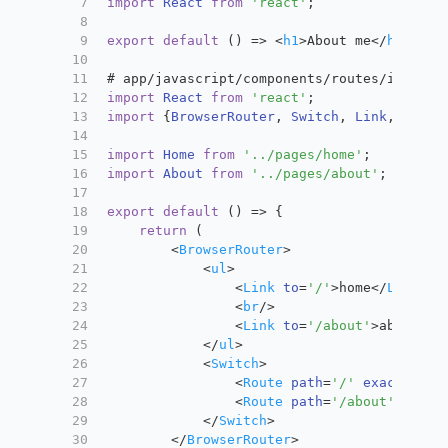
7
import
React
from
'react'
;
8
9
export
default
 () => 
<
h1
>
About me
</
h1
>
10
11
# app/javascript/components/routes/index.
j
12
import
React
from
'react'
;
13
import
 {
BrowserRouter
, 
Switch
, 
Link
, 
Route
14
15
import
Home
from
'../pages/home'
;
16
import
About
from
'../pages/about'
;
17
18
export
default
 () => {
19
return
 (
20
<
BrowserRouter
>
21
<
ul
>
22
<
Link
to
=
'/'
>
home
</
Link
>
23
<
br
/>
24
<
Link
to
=
'/about'
>
about
</
L
25
</
ul
>
26
<
Switch
>
27
<
Route
path
=
'/'
exact
comp
28
<
Route
path
=
'/about'
compo
29
</
Switch
>
30
</
BrowserRouter
>