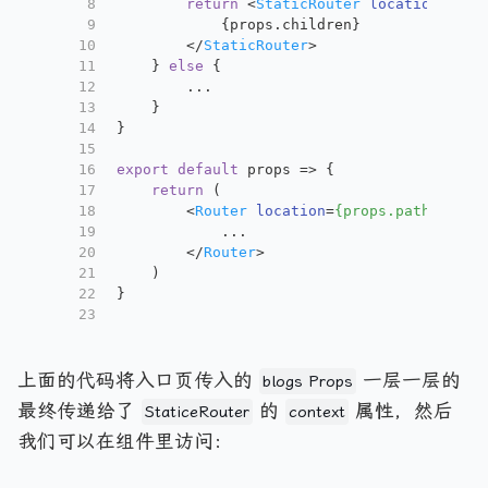
8
return
<
StaticRouter
location
=
{pro
9
            {props.children}
10
</
StaticRouter
>
11
    } 
else
 {
12
        ...
13
    }
14
}
15
16
export
default
 props => {
17
return
 (
18
<
Router
location
=
{props.path}
cont
19
            ...
20
</
Router
>
21
    )
22
}
23
上面的代码将入口页传入的
一层一层的
blogs Props
最终传递给了
的
属性，然后
StaticeRouter
context
我们可以在组件里访问：