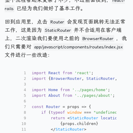
react-
已经为我们做好了基本工作。
rails
回到应用里，点击
会发现页面跳转无法正常
Router
工作，这是因为
并不合适用在客户端
StaticRouter
上，二次渲染我们要使用之前的
，我
BrowserRouter
们只需要对
app/javascript/components/routes/index.jsx
文件进行一些改造：
1
import
React
from
'react'
;
2
import
 {
BrowserRouter
, 
StaticRouter
, 
Switc
3
4
import
Home
from
'../pages/home'
;
5
import
About
from
'../pages/about'
;
6
7
const
Router
 = props => {
8
if
 (
typeof
window
 === 
"undefined"
) {
9
return
<
StaticRouter
location
=
{pro
10
            {props.children}
11
</
StaticRouter
>