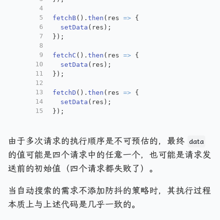
4
5
fetchB
().
then
(
res
 =>
 {
6
setData
(res);
7
});
8
9
fetchC
().
then
(
res
 =>
 {
10
setData
(res);
11
});
12
13
fetchD
().
then
(
res
 =>
 {
14
setData
(res);
15
});
由于多次请求的执行顺序是不可预估的，最终
data
的值可能是四个请求中的任意一个，也可能是请求发
送前的初始值（四个请求都失败了）。
当自动搜索的需求不添加防抖的策略时，其执行过程
本质上与上述代码是几乎一致的。