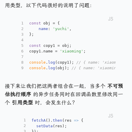
用类型，以下代码很好的说明了问题：
1
const
 obj = {
2
name
: 
'yuchi'
,
3
};
4
5
const
 copy1 = obj;
6
copy1.
name
 = 
'xiaoming'
;
7
8
console
.
log
(copy1); 
// { name: 'xiaoming' }
9
console
.
log
(obj); 
// { name: 'xiaoming' }
接下来让我们把这两者组合在一起，当多个
不可预
估执行顺序
的异步任务同时在回调函数里修改同一
个
引用类型
时，会发生什么？
1
fetchA
().
then
(
res
 =>
 {
2
setData
(res);
3
});