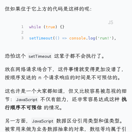
但如果位于它上方的代码是这样的呢：
1
while
 (
true
) {}
2
3
setTimeout
(
() =>
console
.
log
(
'run!'
), 
1000
)
恐怕这个
这辈子都不会执行了。
setTimeout
放在网络请求场合下，这件事情就变得更加没谱了，
按顺序发送的 n 个请求响应的时间是不可预估的。
这也许是一个大家都知道，但又比较容易被忽视的细
节：
不仅有能力，还非常容易达成这种
执
JavaScript
行顺序不可预估
的情况。
另一方面，
数据区分引用类型和值类型。
JavaScript
被常用来做为业务数据抽象的对象，数组等均属于引