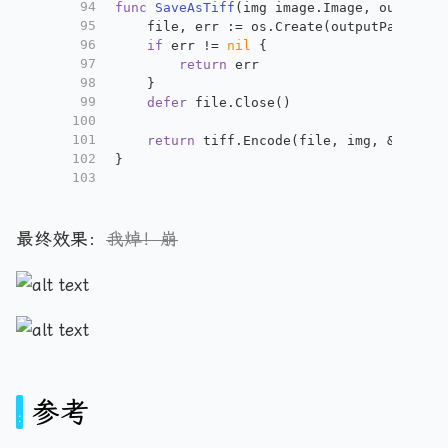
94
func
SaveAsTiff
(img image.Image, outputPa
95
	file, err := os.Create(outputPath)
96
if
 err != 
nil
 {
97
return
 err
98
	}
99
defer
 file.Close()
100
101
return
 tiff.Encode(file, img, &tiff.O
102
}
103
最终效果：
我焯！崩
参考