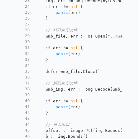
23
	img, err := png.Decode(bytes.NewReade
24
if
 err != 
nil
 {
25
panic
(err)
26
	}
27
28
// 打开水印文件
29
	wmb_file, err := os.Open(
"../watermar
30
31
if
 err != 
nil
 {
32
panic
(err)
33
	}
34
35
defer
 wmb_file.Close()
36
37
// 解码水印文件
38
	wmb_img, err := png.Decode(wmb_file)
39
40
if
 err != 
nil
 {
41
panic
(err)
42
	}
43
44
// 写入水印
45
	offset := image.Pt((img.Bounds().Dx()
46
	b := img.Bounds()