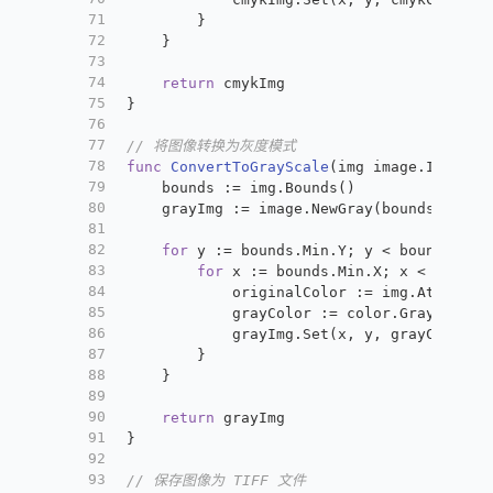
71
		}
72
	}
73
74
return
 cmykImg
75
}
76
77
// 将图像转换为灰度模式
78
func
ConvertToGrayScale
(img image.Image)
 
79
	bounds := img.Bounds()
80
	grayImg := image.NewGray(bounds)
81
82
for
 y := bounds.Min.Y; y < bounds.Max
83
for
 x := bounds.Min.X; x < bounds
84
			originalColor := img.At(x, y)
85
			grayColor := color.GrayModel
86
			grayImg.Set(x, y, grayColor)
87
		}
88
	}
89
90
return
 grayImg
91
}
92
93
// 保存图像为 TIFF 文件