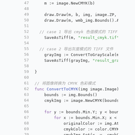
47
	m := image.NewCMYK(b)
48
49
	draw.Draw(m, b, img, image.ZP, draw.S
50
	draw.Draw(m, wmb_img.Bounds().Add(off
51
52
// case 1 导出 cmyk 色值模式的 TIFF 文件
53
	SaveAsTiff(m, 
"result_cmyk.tif"
)
54
55
// case 2 导出灰度模式的 TIFF 文件
56
	grayImg := ConvertToGrayScale(m)
57
	SaveAsTiff(grayImg, 
"result_gray.tif"
58
59
}
60
61
// 将图像转换为 CMYK 色彩模式
62
func
ConvertToCMYK
(img image.Image)
 *imag
63
	bounds := img.Bounds()
64
	cmykImg := image.NewCMYK(bounds)
65
66
for
 y := bounds.Min.Y; y < bounds.Max
67
for
 x := bounds.Min.X; x < bounds
68
			originalColor := img.At(x, y)
69
			cmykColor := color.CMYKModel
70
			cmykImg.Set(x, y, cmykColor)