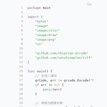
1
package
 main
2
3
import
 (
4
"bytes"
5
"image"
6
"image/color"
7
"image/draw"
8
"image/png"
9
"os"
10
11
"github.com/skip2/go-qrcode"
12
"github.com/sunshineplan/tiff"
13
)
14
15
func
main
()
 {
16
// 生成二维码
17
	qrCode, err := qrcode.Encode(
"https:/
18
if
 err != 
nil
 {
19
panic
(err)
20
	}
21
22
// 转换为图像对象