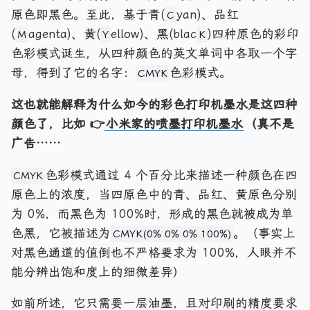
原色即黑色。至此，基于青(
yan)、品红
C
(
agenta)、黄(
ellow)、黑(blac
)四种原色的彩印
M
Y
K
色彩模式诞生，从四种颜色的英文单词中各取一个字
母，得到了它的名字：
色彩模式。
CMYK
这也就能解释为什么如今的彩色打印机墨水是这四种
颜色了，比如 👉
小米家的喷墨打印机墨水
（真不是
广告……
色彩模式通过 4 个百分比来描述一种颜色在四
CMYK
原色上的浓度，当四原色中的青、品红、黄原色分别
为 0%，而黑色为 100%时，形成的黑色就被成为单
色黑，它被描述为
。（事实上
CMYK(0% 0% 0% 100%)
对黑色通道的值倒也不严格要求为 100%，人眼并不
能分辨出饱和度上的细微差异）
如前所述，它只需要一层油墨，且对印刷的精度要求