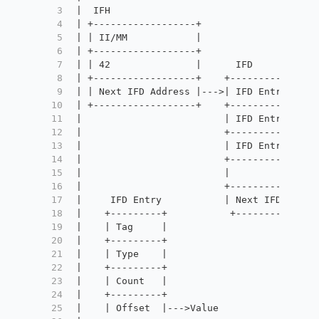
3
|  IFH                                    
4
| +------------------+                    
5
| | II/MM            |                    
6
| +------------------+                    
7
| | 42               |      IFD           
8
| +------------------+    +---------------
9
| | Next IFD Address |--->| IFD Entry Num 
10
| +------------------+    +---------------
11
|                         | IFD Entry 1   
12
|                         +---------------
13
|                         | IFD Entry 2   
14
|                         +---------------
15
|                         |               
16
|                         +---------------
17
|     IFD Entry           | Next IFD Addre
18
|    +---------+           +--------------
19
|    | Tag     |                          
20
|    +---------+                          
21
|    | Type    |                          
22
|    +---------+                          
23
|    | Count   |                          
24
|    +---------+                          
25
|    | Offset  |--->Value                 