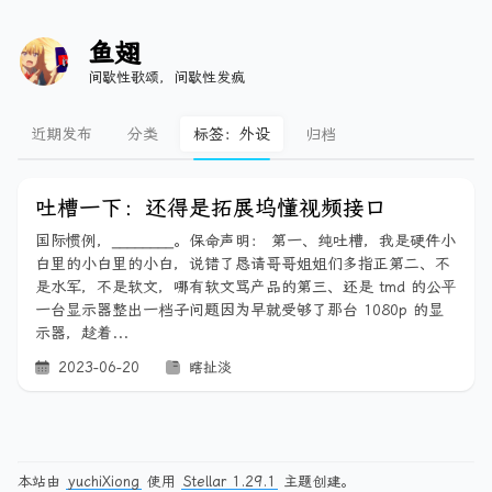
鱼翅
间歇性歌颂，间歇性发疯
近期发布
分类
标签：外设
归档
吐槽一下：还得是拓展坞懂视频接口
国际惯例，________。保命声明： 第一、纯吐槽，我是硬件小
白里的小白里的小白，说错了恳请哥哥姐姐们多指正第二、不
是水军，不是软文，哪有软文骂产品的第三、还是 tmd 的公平
一台显示器整出一档子问题因为早就受够了那台 1080p 的显
示器，趁着...
2023-06-20
瞎扯淡
本站由
yuchiXiong
使用
Stellar 1.29.1
主题创建。