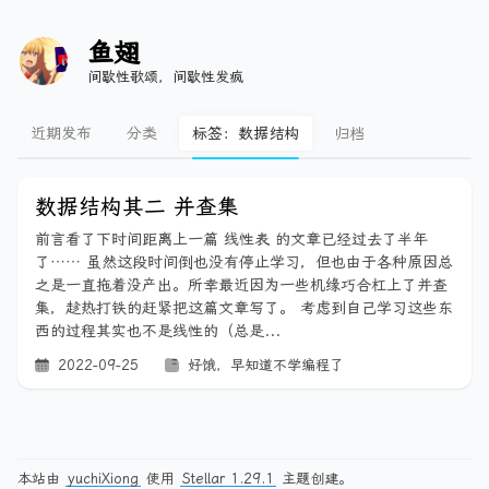
鱼翅
间歇性歌颂，间歇性发疯
近期发布
分类
标签：数据结构
归档
数据结构其二 并查集
前言看了下时间距离上一篇 线性表 的文章已经过去了半年
了…… 虽然这段时间倒也没有停止学习，但也由于各种原因总
之是一直拖着没产出。所幸最近因为一些机缘巧合杠上了并查
集，趁热打铁的赶紧把这篇文章写了。 考虑到自己学习这些东
西的过程其实也不是线性的（总是...
2022-09-25
好饿，早知道不学编程了
本站由
yuchiXiong
使用
Stellar 1.29.1
主题创建。