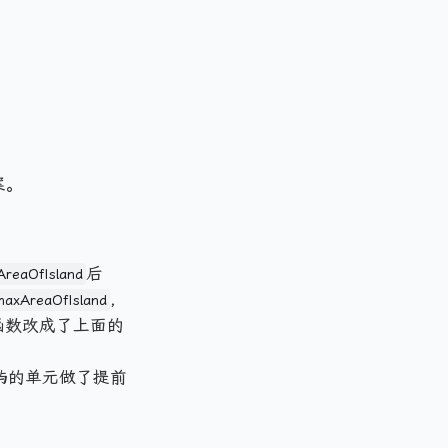
案。
后
reaOfIsland
，
maxAreaOfIsland
函数改成了上面的
；
屿的单元做了提前