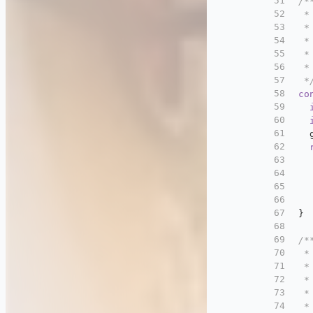
51
/*
52
 *
53
 *
54
 *
55
 *
56
 *
57
 *
58
co
59
60
61
  
62
63
  
64
  
65
  
66
  
67
}
68
69
/*
70
 
71
 *
72
 *
73
 *
74
 *