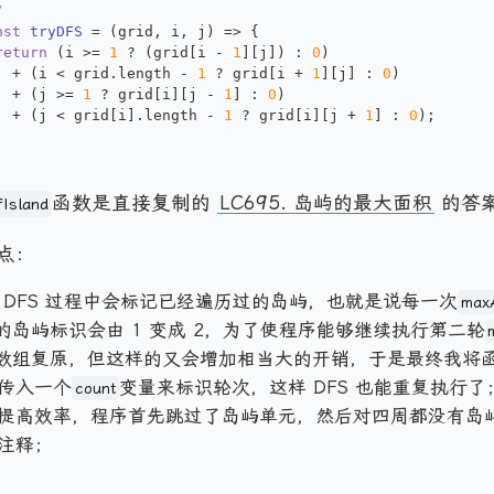
/
nst
tryDFS
 = (
grid, i, j
) => {
return
 (i >= 
1
 ? (grid[i - 
1
][j]) : 
0
)
  + (i < grid.
length
 - 
1
 ? grid[i + 
1
][j] : 
0
)
  + (j >= 
1
 ? grid[i][j - 
1
] : 
0
)
  + (j < grid[i].
length
 - 
1
 ? grid[i][j + 
1
] : 
0
);
函数是直接复制的
LC695. 岛屿的最大面积
的答
Island
点：
 DFS 过程中会标记已经遍历过的岛屿，也就是说每一次
maxA
的岛屿标识会由 1 变成 2，为了使程序能够继续执行第二轮
数组复原，但这样的又会增加相当大的开销，于是最终我将
传入一个
变量来标识轮次，这样 DFS 也能重复执行了
count
提高效率，程序首先跳过了岛屿单元，然后对四周都没有岛
注释；