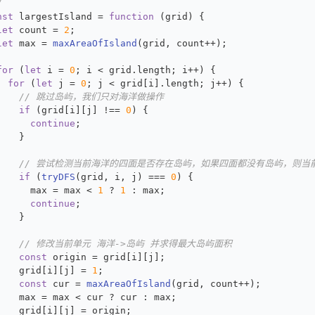
/
nst
 largestIsland = 
function
 (
grid
) {
let
 count = 
2
;
let
 max = 
maxAreaOfIsland
(grid, count++);
for
 (
let
 i = 
0
; i < grid.
length
; i++) {
for
 (
let
 j = 
0
; j < grid[i].
length
; j++) {
// 跳过岛屿，我们只对海洋做操作
if
 (grid[i][j] !== 
0
) {
continue
;
    }
// 尝试检测当前海洋的四面是否存在岛屿，如果四面都没有岛屿，则当
if
 (
tryDFS
(grid, i, j) === 
0
) {
      max = max < 
1
 ? 
1
 : max;
continue
;
    }
// 修改当前单元 海洋->岛屿 并求得最大岛屿面积
const
 origin = grid[i][j];
    grid[i][j] = 
1
;
const
 cur = 
maxAreaOfIsland
(grid, count++);
    max = max < cur ? cur : max;
    grid[i][j] = origin;