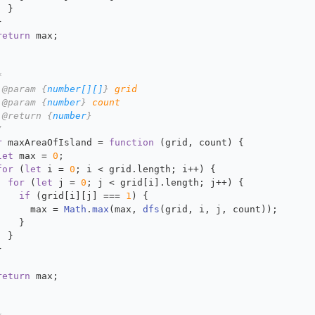
  }
}
return
 max;
*
 
@param
 {
number[][]
} 
grid
 
@param
 {
number
} 
count
 
@return
 {
number
}
/
r
 maxAreaOfIsland = 
function
 (
grid, count
) {
let
 max = 
0
;
for
 (
let
 i = 
0
; i < grid.
length
; i++) {
for
 (
let
 j = 
0
; j < grid[i].
length
; j++) {
if
 (grid[i][j] === 
1
) {
      max = 
Math
.
max
(max, 
dfs
(grid, i, j, count));
    }
  }
}
return
 max;