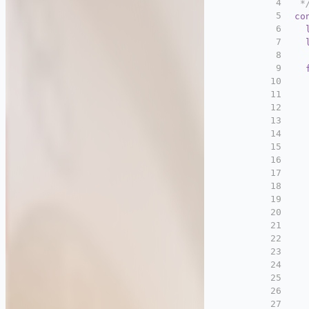
4
 *
5
co
6
7
8
9
10
11
12
13
14
  
15
16
17
18
  
19
20
  
21
22
23
24
  
25
26
  
27
  