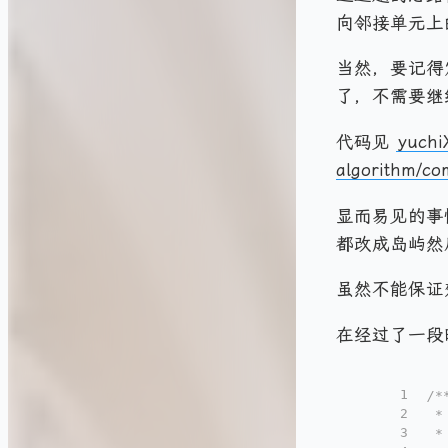
向邻接单元上
当然，要记得
了，不需要继
代码见
yuchi
algorithm/c
显而易见的
都改成岛屿然
虽然不能保证
在经过了一段
1
/*
2
 *
3
 *