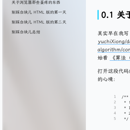
关于浏览器那些蛋疼的东西
别踩白块儿 HTML 版的第一天
0.1 
别踩白块儿 HTML 版的第二天
别踩白块儿总结
其实早在我
yuchiXiong/d
algorithm/c
始看
《算法（
打开这段代码
的心境：
1
/**
2
 *
3
 *
4
 *
5
 */