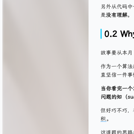
另外从代码中
是
没有理解
。
0.2 Wh
故事要从本月 1
作为一个算法
直坚信一件事
当你看完一个
问题的知（su
但好巧不巧，在
积
。
这道题的思路