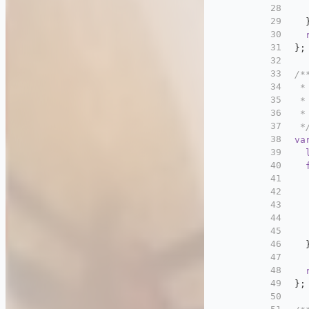
28
  
29
  
30
31
};
32
33
/*
34
 *
35
 *
36
 *
37
 *
38
va
39
40
41
42
43
  
44
  
45
  
46
  
47
48
49
};
50