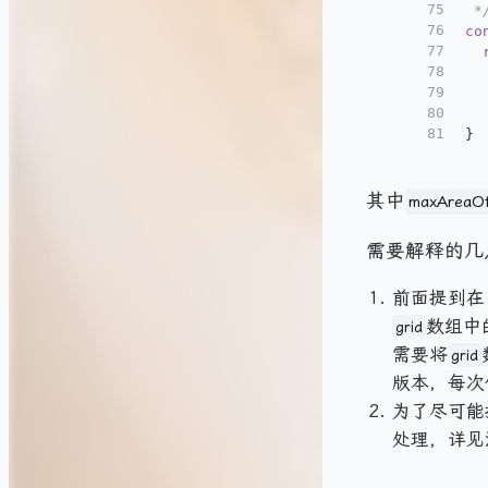
75
 *
76
co
77
78
  
79
  
80
  
81
}
其中
maxAreaOf
需要解释的几
前面提到在
数组中
grid
需要将
grid
版本，每次
为了尽可能
处理，详见