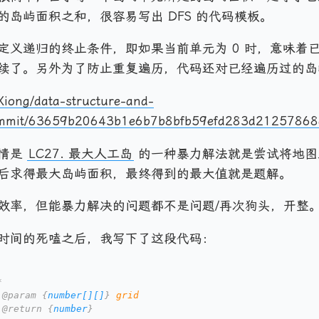
的岛屿面积之和，很容易写出 DFS 的代码模板。
定义递归的终止条件，即如果当前单元为 0 时，意味着
续了。另外为了防止重复遍历，代码还对已经遍历过的岛
Xiong/data-structure-and-
ommit/63659b20643b1e6b7b8bfb59efd283d21257868
事情是
LC27. 最大人工岛
的一种暴力解法就是尝试将地图
后求得最大岛屿面积，最终得到的最大值就是题解。
效率，但能暴力解决的问题都不是问题/再次狗头，开整
时间的死嗑之后，我写下了这段代码：
*
 
@param
 {
number[][]
} 
grid
 
@return
 {
number
}