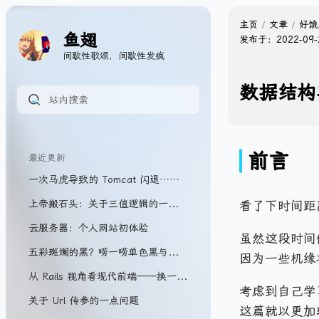
主页
文章
好饿
鱼翅
发布于：
2022-09-
间歇性歌颂，间歇性发疯
数据结构
前言
最近更新
一次马虎导致的 Tomcat 闪退……
上帝搬石头：关于三值逻辑的一些胡思……
看了下时间距
云服务器：个人网站初体验
虽然这段时间
五彩斑斓的黑？唠一唠单色黑与四色黑
因为一些机缘
从 Rails 视角看现代前端——换一种方式实现 SPA
考虑到自己学
关于 Url 传参的一点问题
这篇就以更加