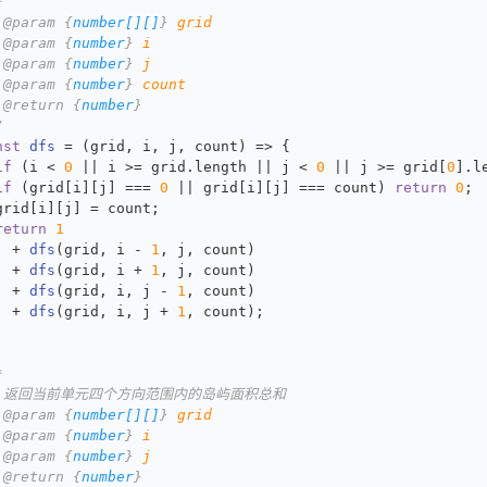
*
 
@param
 {
number[][]
} 
grid
 
@param
 {
number
} 
i
 
@param
 {
number
} 
j
 
@param
 {
number
} 
count
 
@return
 {
number
}
/
nst
dfs
 = (
grid, i, j, count
) => {
if
 (i < 
0
 || i >= grid.
length
 || j < 
0
 || j >= grid[
0
].
l
if
 (grid[i][j] === 
0
 || grid[i][j] === count) 
return
0
;
grid[i][j] = count;
return
1
  + 
dfs
(grid, i - 
1
, j, count)
  + 
dfs
(grid, i + 
1
, j, count)
  + 
dfs
(grid, i, j - 
1
, count)
  + 
dfs
(grid, i, j + 
1
, count);
*
* 返回当前单元四个方向范围内的岛屿面积总和
 
@param
 {
number[][]
} 
grid
 
@param
 {
number
} 
i
 
@param
 {
number
} 
j
 
@return
 {
number
}