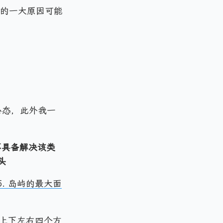
篇的一大原因可能
。
心态，此外我一
不具备解决该类
头
95. 岛屿的最大面
上下左右四个方